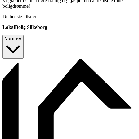
Vi glæder os til at høre fra dig og hjælpe med at realisere dine
boligdrømme!
De bedste hilsner
LokalBolig Silkeborg
Vis mere