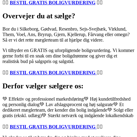
👉🏽
BESTIL GRATIS BOLIGVURDERING
👈🏽
Overvejer du at sælge?
Bor du i Silkeborg, Gødvad, Resenbro, Sejs-Svejbæk, Virklund,
Them, Voel, Ans, Bryrup, Gjern, Kjellerup, Fårvang eller omegn?
Så er vi det rette mæglerteam til at hjælpe dig videre.
Vi tilbyder en GRATIS og uforpligtende boligvurdering. Vi kommer
gerne forbi til en snak om dine boligdrømme og giver dig et
realistisk bud på salgspris og salgstid.
👉🏽
BESTIL GRATIS BOLIGVURDERING
👈🏽
Derfor vælger sælgere os:
💚 Effektiv og professionel markedsføring💚 Høj kundetilfredshed
og personlig dialog💚 Lav afslagsprocent og høj salgsrate💚 Et
dedikeret mæglerteam, der kender din bolig indgående💚 Solgt eller
gratis (ekskl. udlæg)💚 Stærkt netværk og indgående lokalkendskab
👉🏽
BESTIL GRATIS BOLIGVURDERING
👈🏽