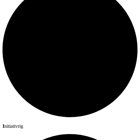
I
nitiativrig