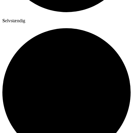
S
elvstændig