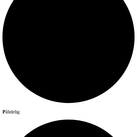
P
ålidelig