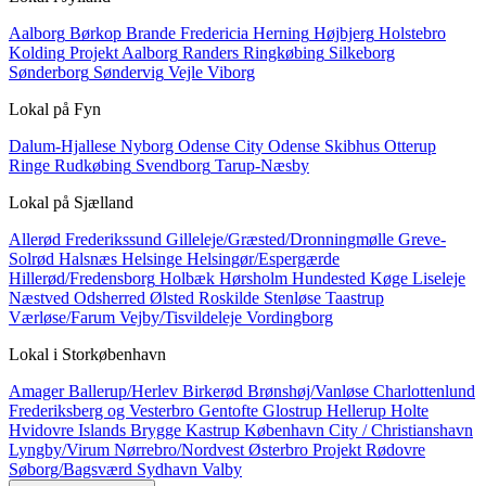
Aalborg
Børkop
Brande
Fredericia
Herning
Højbjerg
Holstebro
Kolding
Projekt Aalborg
Randers
Ringkøbing
Silkeborg
Sønderborg
Søndervig
Vejle
Viborg
Lokal på
Fyn
Dalum-Hjallese
Nyborg
Odense City
Odense Skibhus
Otterup
Ringe
Rudkøbing
Svendborg
Tarup-Næsby
Lokal på
Sjælland
Allerød
Frederikssund
Gilleleje/Græsted/Dronningmølle
Greve-
Solrød
Halsnæs
Helsinge
Helsingør/Espergærde
Hillerød/Fredensborg
Holbæk
Hørsholm
Hundested
Køge
Liseleje
Næstved
Odsherred
Ølsted
Roskilde
Stenløse
Taastrup
Værløse/Farum
Vejby/Tisvildeleje
Vordingborg
Lokal i
Storkøbenhavn
Amager
Ballerup/Herlev
Birkerød
Brønshøj/Vanløse
Charlottenlund
Frederiksberg og Vesterbro
Gentofte
Glostrup
Hellerup
Holte
Hvidovre
Islands Brygge
Kastrup
København City / Christianshavn
Lyngby/Virum
Nørrebro/Nordvest
Østerbro
Projekt
Rødovre
Søborg/Bagsværd
Sydhavn
Valby