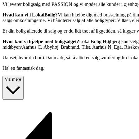
Vi leverer boligsalg med PASSION og vi møder alle kunder i øjenhøj
Hvad kan vi i LokalBolig?
Vi kan hjælpe dig med prissætning på din 
salgs omkostningerne. Vi håndterer salg af alle boligtyper: Villaer, eje
Er din bolig allerede til salg og er du lidt træt af liggetiden, så kigg
Hvor kan vi hjælpe med boligsalget?
LokalBolig Højbjerg kan sælge
midtbyen/Aarhus C, Åbyhøj, Brabrand, Tilst, Aarhus N, Egå, Risskov,
Uanset, hvor du bor i Danmark, så få altid en salgsvurdering fra Lok
Ha' en fantastisk dag.
Vis mere