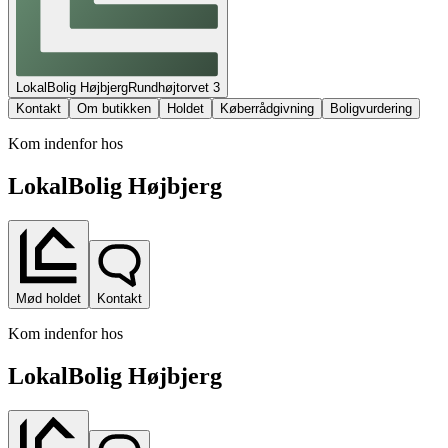
LokalBolig Højbjerg
Rundhøjtorvet
3
Kontakt
Om butikken
Holdet
Køberrådgivning
Boligvurdering
Kom indenfor hos
LokalBolig Højbjerg
Mød holdet
Kontakt
Kom indenfor hos
LokalBolig Højbjerg