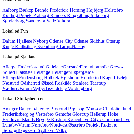
Aalborg
Børkop
Brande
Fredericia
Herning
Højbjerg
Holstebro
Kolding
Projekt Aalborg
Randers
Ringkøbing
Silkeborg
Sønderborg
Søndervig
Vejle
Viborg
Lokal på
Fyn
Dalum-Hjallese
Nyborg
Odense City
Odense Skibhus
Otterup
Ringe
Rudkøbing
Svendborg
Tarup-Næsby
Lokal på
Sjælland
Allerød
Frederikssund
Gilleleje/Græsted/Dronningmølle
Greve-
Solrød
Halsnæs
Helsinge
Helsingør/Espergærde
Hillerød/Fredensborg
Holbæk
Hørsholm
Hundested
Køge
Liseleje
Næstved
Odsherred
Ølsted
Roskilde
Stenløse
Taastrup
Værløse/Farum
Vejby/Tisvildeleje
Vordingborg
Lokal i
Storkøbenhavn
Amager
Ballerup/Herlev
Birkerød
Brønshøj/Vanløse
Charlottenlund
Frederiksberg og Vesterbro
Gentofte
Glostrup
Hellerup
Holte
Hvidovre
Islands Brygge
Kastrup
København City / Christianshavn
Lyngby/Virum
Nørrebro/Nordvest
Østerbro
Projekt
Rødovre
Søborg/Bagsværd
Sydhavn
Valby