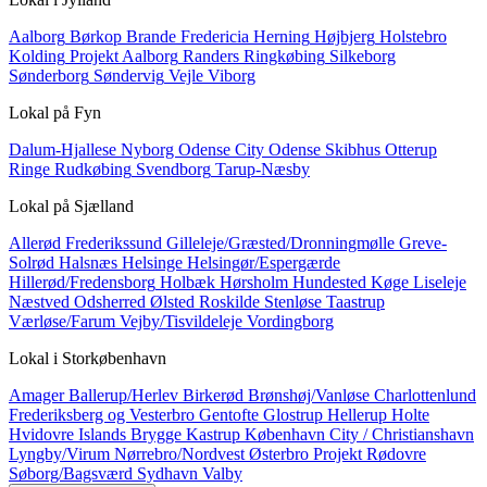
Aalborg
Børkop
Brande
Fredericia
Herning
Højbjerg
Holstebro
Kolding
Projekt Aalborg
Randers
Ringkøbing
Silkeborg
Sønderborg
Søndervig
Vejle
Viborg
Lokal på
Fyn
Dalum-Hjallese
Nyborg
Odense City
Odense Skibhus
Otterup
Ringe
Rudkøbing
Svendborg
Tarup-Næsby
Lokal på
Sjælland
Allerød
Frederikssund
Gilleleje/Græsted/Dronningmølle
Greve-
Solrød
Halsnæs
Helsinge
Helsingør/Espergærde
Hillerød/Fredensborg
Holbæk
Hørsholm
Hundested
Køge
Liseleje
Næstved
Odsherred
Ølsted
Roskilde
Stenløse
Taastrup
Værløse/Farum
Vejby/Tisvildeleje
Vordingborg
Lokal i
Storkøbenhavn
Amager
Ballerup/Herlev
Birkerød
Brønshøj/Vanløse
Charlottenlund
Frederiksberg og Vesterbro
Gentofte
Glostrup
Hellerup
Holte
Hvidovre
Islands Brygge
Kastrup
København City / Christianshavn
Lyngby/Virum
Nørrebro/Nordvest
Østerbro
Projekt
Rødovre
Søborg/Bagsværd
Sydhavn
Valby