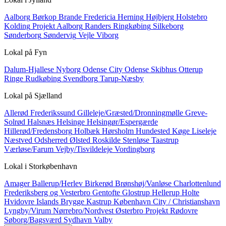
Aalborg
Børkop
Brande
Fredericia
Herning
Højbjerg
Holstebro
Kolding
Projekt Aalborg
Randers
Ringkøbing
Silkeborg
Sønderborg
Søndervig
Vejle
Viborg
Lokal på
Fyn
Dalum-Hjallese
Nyborg
Odense City
Odense Skibhus
Otterup
Ringe
Rudkøbing
Svendborg
Tarup-Næsby
Lokal på
Sjælland
Allerød
Frederikssund
Gilleleje/Græsted/Dronningmølle
Greve-
Solrød
Halsnæs
Helsinge
Helsingør/Espergærde
Hillerød/Fredensborg
Holbæk
Hørsholm
Hundested
Køge
Liseleje
Næstved
Odsherred
Ølsted
Roskilde
Stenløse
Taastrup
Værløse/Farum
Vejby/Tisvildeleje
Vordingborg
Lokal i
Storkøbenhavn
Amager
Ballerup/Herlev
Birkerød
Brønshøj/Vanløse
Charlottenlund
Frederiksberg og Vesterbro
Gentofte
Glostrup
Hellerup
Holte
Hvidovre
Islands Brygge
Kastrup
København City / Christianshavn
Lyngby/Virum
Nørrebro/Nordvest
Østerbro
Projekt
Rødovre
Søborg/Bagsværd
Sydhavn
Valby