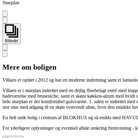
Stueplan
Billeder
Mere om boligen
Villaen er opført i 2012 og har en moderne indretning samt et fantastis
Villaen er i stueplan indrettet med en dejlig flisebelagt entré med tr
badeværelse med bruseniche, samt et skønt køkken-alrum med hvidt sti
hele stueplan er der komfortabel gulvvarme. 1. salen er indrettet med 
stor stue med adgang til en skøn vestvendt altan, hvor den smukke hav
En helt unik bolig i centrum af BLOKHUS og så endda med HAVUDS
For yderligere oplysninger og eventuel aftale omkring fremvisning -