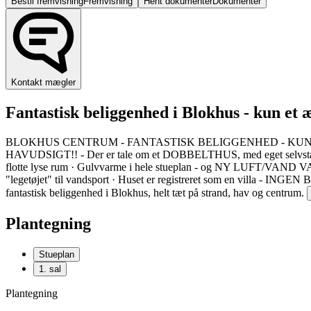
Bestil fremvisning
Fremvisning
Hent dokumenter
Dokumenter
Kontakt mægler
Fantastisk beliggenhed i Blokhus - kun 
BLOKHUS CENTRUM - FANTASTISK BELIGGENHED - KUN ET ÆGT
HAVUDSIGT!! - Der er tale om et DOBBELTHUS, med eget selvstændigt g
flotte lyse rum · Gulvvarme i hele stueplan - og NY LUFT/VAND VARM
"legetøjet" til vandsport · Huset er registreret som en villa - ING
fantastisk beliggenhed i Blokhus, helt tæt på strand, hav og centrum.
Plantegning
Stueplan
1. sal
Plantegning