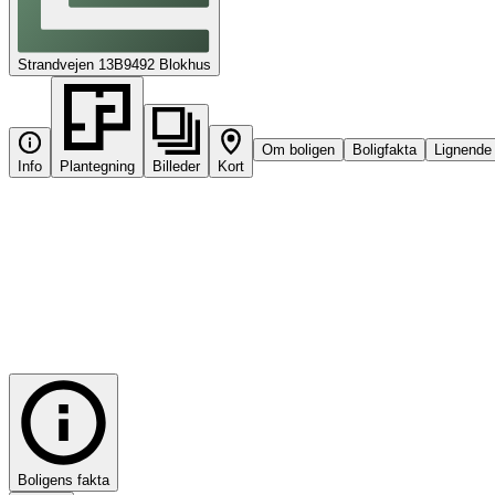
Strandvejen 13B
9492
Blokhus
Om boligen
Boligfakta
Lignende 
Info
Plantegning
Billeder
Kort
Åbent hus
Strandvejen 13B
9492
Blokhus
Boligens fakta