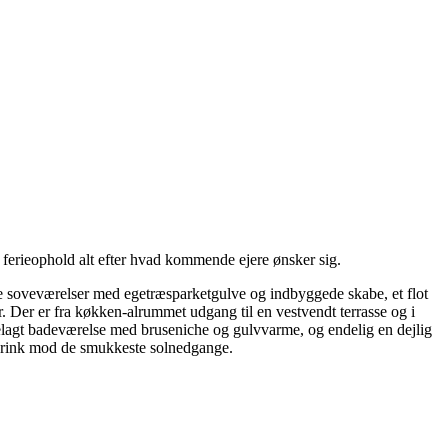
re ferieophold alt efter hvad kommende ejere ønsker sig.
gode soveværelser med egetræsparketgulve og indbyggede skabe, et flot
 Der er fra køkken-alrummet udgang til en vestvendt terrasse og i
sebelagt badeværelse med bruseniche og gulvvarme, og endelig en dejlig
endrink mod de smukkeste solnedgange.