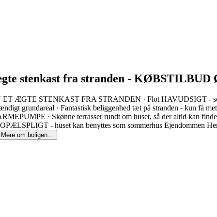
et ægte stenkast fra stranden - KØBSTILBU
E STENKAST FRA STRANDEN · Flot HAVUDSIGT - sommerhuse/v
rundareal · Fantastisk beliggenhed tæt på stranden - kun få meter ti
EPUMPE · Skønne terrasser rundt om huset, så der altid kan findes en
EN BOPÆLSPLIGT - huset kan benyttes som sommerhus Ejendommen Her er d
Mere om boligen...