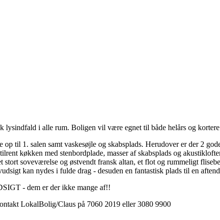
k lysindfald i alle rum. Boligen vil være egnet til både helårs og korte
appe op til 1. salen samt vaskesøjle og skabsplads. Herudover er der 2 
lrent køkken med stenbordplade, masser af skabsplads og akustiklofter.
et stort soveværelse og østvendt fransk altan, et flot og rummeligt fli
udsigt kan nydes i fulde drag - desuden en fantastisk plads til en aft
IGT - dem er der ikke mange af!!
 kontakt LokalBolig/Claus på 7060 2019 eller 3080 9900