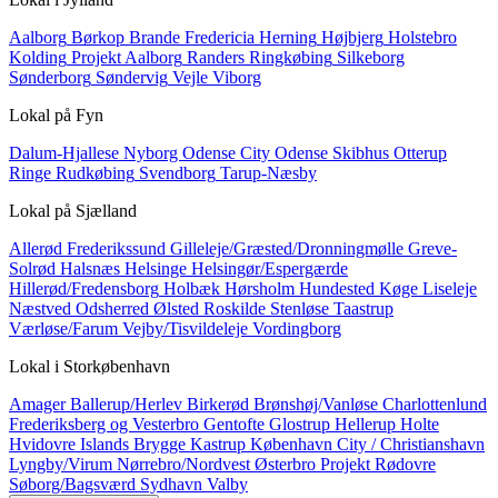
Aalborg
Børkop
Brande
Fredericia
Herning
Højbjerg
Holstebro
Kolding
Projekt Aalborg
Randers
Ringkøbing
Silkeborg
Sønderborg
Søndervig
Vejle
Viborg
Lokal på
Fyn
Dalum-Hjallese
Nyborg
Odense City
Odense Skibhus
Otterup
Ringe
Rudkøbing
Svendborg
Tarup-Næsby
Lokal på
Sjælland
Allerød
Frederikssund
Gilleleje/Græsted/Dronningmølle
Greve-
Solrød
Halsnæs
Helsinge
Helsingør/Espergærde
Hillerød/Fredensborg
Holbæk
Hørsholm
Hundested
Køge
Liseleje
Næstved
Odsherred
Ølsted
Roskilde
Stenløse
Taastrup
Værløse/Farum
Vejby/Tisvildeleje
Vordingborg
Lokal i
Storkøbenhavn
Amager
Ballerup/Herlev
Birkerød
Brønshøj/Vanløse
Charlottenlund
Frederiksberg og Vesterbro
Gentofte
Glostrup
Hellerup
Holte
Hvidovre
Islands Brygge
Kastrup
København City / Christianshavn
Lyngby/Virum
Nørrebro/Nordvest
Østerbro
Projekt
Rødovre
Søborg/Bagsværd
Sydhavn
Valby