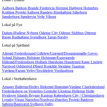
Aalborg
Børkop
Brande
Fredericia
Herning
Højbjerg
Holstebro
Kolding
Projekt Aalborg
Randers
Ringkøbing
Silkeborg
Sønderborg
Søndervig
Vejle
Viborg
Lokal på
Fyn
Dalum-Hjallese
Nyborg
Odense City
Odense Skibhus
Otterup
Ringe
Rudkøbing
Svendborg
Tarup-Næsby
Lokal på
Sjælland
Allerød
Frederikssund
Gilleleje/Græsted/Dronningmølle
Greve-
Solrød
Halsnæs
Helsinge
Helsingør/Espergærde
Hillerød/Fredensborg
Holbæk
Hørsholm
Hundested
Køge
Liseleje
Næstved
Odsherred
Ølsted
Roskilde
Stenløse
Taastrup
Værløse/Farum
Vejby/Tisvildeleje
Vordingborg
Lokal i
Storkøbenhavn
Amager
Ballerup/Herlev
Birkerød
Brønshøj/Vanløse
Charlottenlund
Frederiksberg og Vesterbro
Gentofte
Glostrup
Hellerup
Holte
Hvidovre
Islands Brygge
Kastrup
København City / Christianshavn
Lyngby/Virum
Nørrebro/Nordvest
Østerbro
Projekt
Rødovre
Søborg/Bagsværd
Sydhavn
Valby