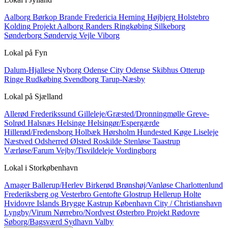
Aalborg
Børkop
Brande
Fredericia
Herning
Højbjerg
Holstebro
Kolding
Projekt Aalborg
Randers
Ringkøbing
Silkeborg
Sønderborg
Søndervig
Vejle
Viborg
Lokal på
Fyn
Dalum-Hjallese
Nyborg
Odense City
Odense Skibhus
Otterup
Ringe
Rudkøbing
Svendborg
Tarup-Næsby
Lokal på
Sjælland
Allerød
Frederikssund
Gilleleje/Græsted/Dronningmølle
Greve-
Solrød
Halsnæs
Helsinge
Helsingør/Espergærde
Hillerød/Fredensborg
Holbæk
Hørsholm
Hundested
Køge
Liseleje
Næstved
Odsherred
Ølsted
Roskilde
Stenløse
Taastrup
Værløse/Farum
Vejby/Tisvildeleje
Vordingborg
Lokal i
Storkøbenhavn
Amager
Ballerup/Herlev
Birkerød
Brønshøj/Vanløse
Charlottenlund
Frederiksberg og Vesterbro
Gentofte
Glostrup
Hellerup
Holte
Hvidovre
Islands Brygge
Kastrup
København City / Christianshavn
Lyngby/Virum
Nørrebro/Nordvest
Østerbro
Projekt
Rødovre
Søborg/Bagsværd
Sydhavn
Valby