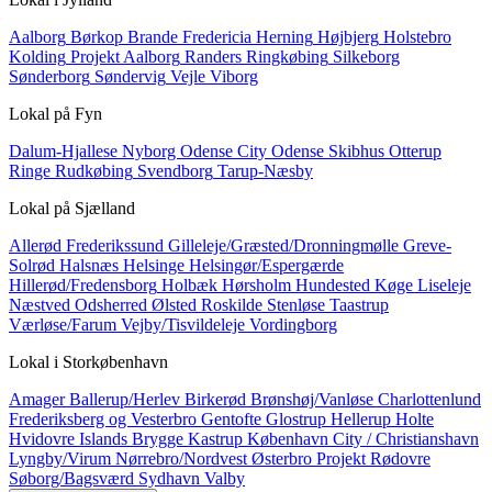
Aalborg
Børkop
Brande
Fredericia
Herning
Højbjerg
Holstebro
Kolding
Projekt Aalborg
Randers
Ringkøbing
Silkeborg
Sønderborg
Søndervig
Vejle
Viborg
Lokal på
Fyn
Dalum-Hjallese
Nyborg
Odense City
Odense Skibhus
Otterup
Ringe
Rudkøbing
Svendborg
Tarup-Næsby
Lokal på
Sjælland
Allerød
Frederikssund
Gilleleje/Græsted/Dronningmølle
Greve-
Solrød
Halsnæs
Helsinge
Helsingør/Espergærde
Hillerød/Fredensborg
Holbæk
Hørsholm
Hundested
Køge
Liseleje
Næstved
Odsherred
Ølsted
Roskilde
Stenløse
Taastrup
Værløse/Farum
Vejby/Tisvildeleje
Vordingborg
Lokal i
Storkøbenhavn
Amager
Ballerup/Herlev
Birkerød
Brønshøj/Vanløse
Charlottenlund
Frederiksberg og Vesterbro
Gentofte
Glostrup
Hellerup
Holte
Hvidovre
Islands Brygge
Kastrup
København City / Christianshavn
Lyngby/Virum
Nørrebro/Nordvest
Østerbro
Projekt
Rødovre
Søborg/Bagsværd
Sydhavn
Valby