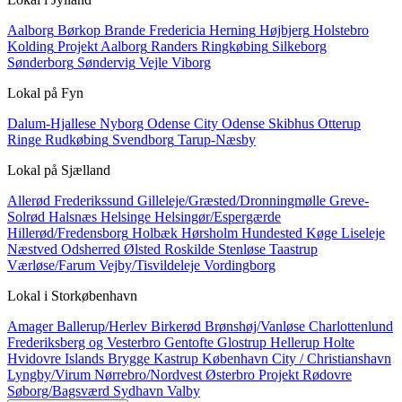
Aalborg
Børkop
Brande
Fredericia
Herning
Højbjerg
Holstebro
Kolding
Projekt Aalborg
Randers
Ringkøbing
Silkeborg
Sønderborg
Søndervig
Vejle
Viborg
Lokal på
Fyn
Dalum-Hjallese
Nyborg
Odense City
Odense Skibhus
Otterup
Ringe
Rudkøbing
Svendborg
Tarup-Næsby
Lokal på
Sjælland
Allerød
Frederikssund
Gilleleje/Græsted/Dronningmølle
Greve-
Solrød
Halsnæs
Helsinge
Helsingør/Espergærde
Hillerød/Fredensborg
Holbæk
Hørsholm
Hundested
Køge
Liseleje
Næstved
Odsherred
Ølsted
Roskilde
Stenløse
Taastrup
Værløse/Farum
Vejby/Tisvildeleje
Vordingborg
Lokal i
Storkøbenhavn
Amager
Ballerup/Herlev
Birkerød
Brønshøj/Vanløse
Charlottenlund
Frederiksberg og Vesterbro
Gentofte
Glostrup
Hellerup
Holte
Hvidovre
Islands Brygge
Kastrup
København City / Christianshavn
Lyngby/Virum
Nørrebro/Nordvest
Østerbro
Projekt
Rødovre
Søborg/Bagsværd
Sydhavn
Valby