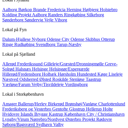
Aalborg
Børkop
Brande
Fredericia
Herning
Højbjerg
Holstebro
Kolding
Projekt Aalborg
Randers
Ringkøbing
Silkeborg
Sønderborg
Søndervig
Vejle
Viborg
Lokal på
Fyn
Dalum-Hjallese
Nyborg
Odense City
Odense Skibhus
Otterup
Ringe
Rudkøbing
Svendborg
Tarup-Næsby
Lokal på
Sjælland
Allerød
Frederikssund
Gilleleje/Græsted/Dronningmølle
Greve-
Solrød
Halsnæs
Helsinge
Helsingør/Espergærde
Hillerød/Fredensborg
Holbæk
Hørsholm
Hundested
Køge
Liseleje
Næstved
Odsherred
Ølsted
Roskilde
Stenløse
Taastrup
Værløse/Farum
Vejby/Tisvildeleje
Vordingborg
Lokal i
Storkøbenhavn
Amager
Ballerup/Herlev
Birkerød
Brønshøj/Vanløse
Charlottenlund
Frederiksberg og Vesterbro
Gentofte
Glostrup
Hellerup
Holte
Hvidovre
Islands Brygge
Kastrup
København City / Christianshavn
Lyngby/Virum
Nørrebro/Nordvest
Østerbro
Projekt
Rødovre
Søborg/Bagsværd
Sydhavn
Valby