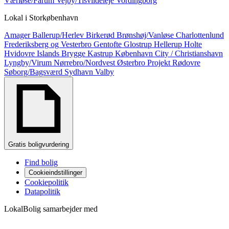
Værløse/Farum
Vejby/Tisvildeleje
Vordingborg
Lokal i
Storkøbenhavn
Amager
Ballerup/Herlev
Birkerød
Brønshøj/Vanløse
Charlottenlund
Frederiksberg og Vesterbro
Gentofte
Glostrup
Hellerup
Holte
Hvidovre
Islands Brygge
Kastrup
København City / Christianshavn
Lyngby/Virum
Nørrebro/Nordvest
Østerbro
Projekt
Rødovre
Søborg/Bagsværd
Sydhavn
Valby
Gratis boligvurdering
Find bolig
Cookieindstillinger
Cookiepolitik
Datapolitik
LokalBolig samarbejder med