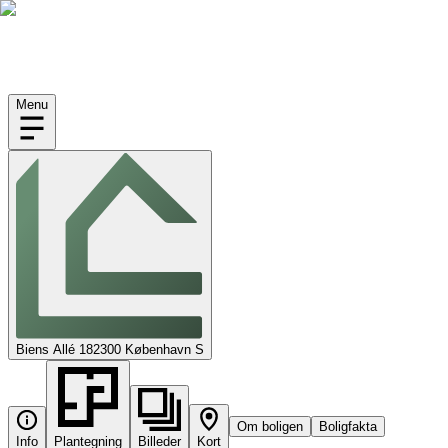
Menu
Biens Allé 18
2300
København S
Om boligen
Boligfakta
Info
Plantegning
Billeder
Kort