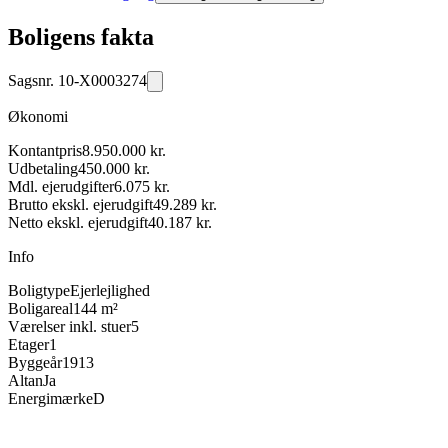
Boligens fakta
Sagsnr.
10-X0003274
Økonomi
Kontantpris
8.950.000 kr.
Udbetaling
450.000 kr.
Mdl. ejerudgifter
6.075 kr.
Brutto ekskl. ejerudgift
49.289 kr.
Netto ekskl. ejerudgift
40.187 kr.
Info
Boligtype
Ejerlejlighed
Boligareal
144 m²
Værelser inkl. stuer
5
Etager
1
Byggeår
1913
Altan
Ja
Energimærke
D