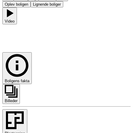
Oplev boligen
Lignende boliger
Video
Biens Allé 18, st.
2300
København S
Boligens fakta
Billeder