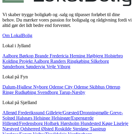
Vi skaber trygge boligkøb og -salg og tilpasser forløbet til dine
behov. Du mærker vores passion for boligsalg og rådgivning fordi vi
altid gør det lidt bedre end forventet.
Om LokalBolig
Lokal i
Jylland
Aalborg
Børkop
Brande
Fredericia
Herning
Højbjerg
Holstebro
Kolding
Projekt Aalborg
Randers
Ringkøbing
Silkeborg
Sønderborg
Søndervig
Vejle
Viborg
Lokal på
Fyn
Dalum-Hjallese
Nyborg
Odense City
Odense Skibhus
Otterup
Ringe
Rudkøbing
Svendborg
Tarup-Næsby
Lokal på
Sjælland
Allerød
Frederikssund
Gilleleje/Græsted/Dronningmølle
Greve-
Solrød
Halsnæs
Helsinge
Helsingør/Espergærde
Hillerød/Fredensborg
Holbæk
Hørsholm
Hundested
Køge
Liseleje
Næstved
Odsherred
Ølsted
Roskilde
Stenløse
Taastrup