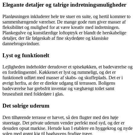
Elegante detaljer og talrige indretningsmuligheder
Planløsningen inkluderer hele tre stuer en suite, og hertil kommer to
sammenhængende værelser. De mange gode rum giver masser af
fleksibilitet og mulighed for at være kreativ med indretningen.
Plankegulve og kunstfærdige loftoptryk er blandt de herskabelige
detaljer, der får følgeskab af fine skydedøre og klassiske
dannebrogsvinduer.
Lyst og funktionelt
Lejligheden indeholder derudover et spisekøkken, et badeværelse og
en fordelingsentré. Køkkenet er lyst og rummeligt, og det er
funktionelt udført med masser af skabs- og skuffeplads. Det er i
øvrigt herfra, at der er direkte udgang til terrassen. Boligens
badeværelse har grebsfrit inventar og væghængt toilet samt
bruseafsnit med foldedøre i glas.
Det solrige uderum
Den tilhørende terrasse er hævet, så den flugter med den høje
stueetage. Det private uderum vender perfekt mod syd, og der er
desuden opsat markise. Herude kan I etablere en hyggekrog og nyde
solen med grønt kig til baghavens frodige træer.