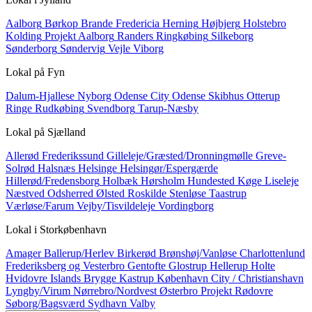
Aalborg
Børkop
Brande
Fredericia
Herning
Højbjerg
Holstebro
Kolding
Projekt Aalborg
Randers
Ringkøbing
Silkeborg
Sønderborg
Søndervig
Vejle
Viborg
Lokal på
Fyn
Dalum-Hjallese
Nyborg
Odense City
Odense Skibhus
Otterup
Ringe
Rudkøbing
Svendborg
Tarup-Næsby
Lokal på
Sjælland
Allerød
Frederikssund
Gilleleje/Græsted/Dronningmølle
Greve-
Solrød
Halsnæs
Helsinge
Helsingør/Espergærde
Hillerød/Fredensborg
Holbæk
Hørsholm
Hundested
Køge
Liseleje
Næstved
Odsherred
Ølsted
Roskilde
Stenløse
Taastrup
Værløse/Farum
Vejby/Tisvildeleje
Vordingborg
Lokal i
Storkøbenhavn
Amager
Ballerup/Herlev
Birkerød
Brønshøj/Vanløse
Charlottenlund
Frederiksberg og Vesterbro
Gentofte
Glostrup
Hellerup
Holte
Hvidovre
Islands Brygge
Kastrup
København City / Christianshavn
Lyngby/Virum
Nørrebro/Nordvest
Østerbro
Projekt
Rødovre
Søborg/Bagsværd
Sydhavn
Valby