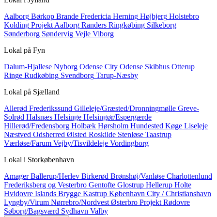
Aalborg
Børkop
Brande
Fredericia
Herning
Højbjerg
Holstebro
Kolding
Projekt Aalborg
Randers
Ringkøbing
Silkeborg
Sønderborg
Søndervig
Vejle
Viborg
Lokal på
Fyn
Dalum-Hjallese
Nyborg
Odense City
Odense Skibhus
Otterup
Ringe
Rudkøbing
Svendborg
Tarup-Næsby
Lokal på
Sjælland
Allerød
Frederikssund
Gilleleje/Græsted/Dronningmølle
Greve-
Solrød
Halsnæs
Helsinge
Helsingør/Espergærde
Hillerød/Fredensborg
Holbæk
Hørsholm
Hundested
Køge
Liseleje
Næstved
Odsherred
Ølsted
Roskilde
Stenløse
Taastrup
Værløse/Farum
Vejby/Tisvildeleje
Vordingborg
Lokal i
Storkøbenhavn
Amager
Ballerup/Herlev
Birkerød
Brønshøj/Vanløse
Charlottenlund
Frederiksberg og Vesterbro
Gentofte
Glostrup
Hellerup
Holte
Hvidovre
Islands Brygge
Kastrup
København City / Christianshavn
Lyngby/Virum
Nørrebro/Nordvest
Østerbro
Projekt
Rødovre
Søborg/Bagsværd
Sydhavn
Valby