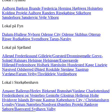
Aalborg
Børkop
Brande
Fredericia
Herning
Højbjerg
Holstebro
Kolding
Projekt Aalborg
Randers
Ringkøbing
Silkeborg
Sønderborg
Søndervig
Vejle
Viborg
Lokal på
Fyn
Dalum-Hjallese
Nyborg
Odense City
Odense Skibhus
Otterup
Ringe
Rudkøbing
Svendborg
Tarup-Næsby
Lokal på
Sjælland
Allerød
Frederikssund
Gilleleje/Græsted/Dronningmølle
Greve-
Solrød
Halsnæs
Helsinge
Helsingør/Espergærde
Hillerød/Fredensborg
Holbæk
Hørsholm
Hundested
Køge
Liseleje
Næstved
Odsherred
Ølsted
Roskilde
Stenløse
Taastrup
Værløse/Farum
Vejby/Tisvildeleje
Vordingborg
Lokal i
Storkøbenhavn
Amager
Ballerup/Herlev
Birkerød
Brønshøj/Vanløse
Charlottenlund
Frederiksberg og Vesterbro
Gentofte
Glostrup
Hellerup
Holte
Hvidovre
Islands Brygge
Kastrup
København City / Christianshavn
Lyngby/Virum
Nørrebro/Nordvest
Østerbro
Projekt
Rødovre
Søborg/Bagsværd
Sydhavn
Valby