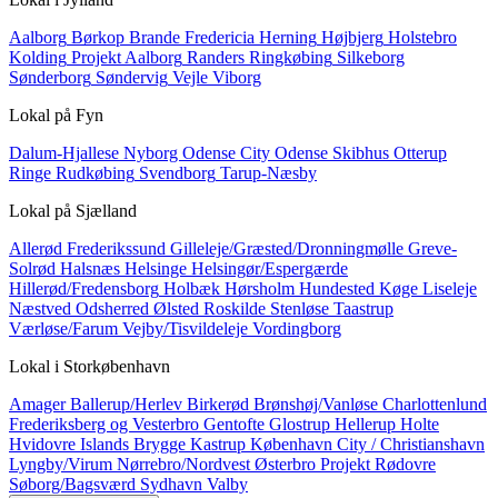
Aalborg
Børkop
Brande
Fredericia
Herning
Højbjerg
Holstebro
Kolding
Projekt Aalborg
Randers
Ringkøbing
Silkeborg
Sønderborg
Søndervig
Vejle
Viborg
Lokal på
Fyn
Dalum-Hjallese
Nyborg
Odense City
Odense Skibhus
Otterup
Ringe
Rudkøbing
Svendborg
Tarup-Næsby
Lokal på
Sjælland
Allerød
Frederikssund
Gilleleje/Græsted/Dronningmølle
Greve-
Solrød
Halsnæs
Helsinge
Helsingør/Espergærde
Hillerød/Fredensborg
Holbæk
Hørsholm
Hundested
Køge
Liseleje
Næstved
Odsherred
Ølsted
Roskilde
Stenløse
Taastrup
Værløse/Farum
Vejby/Tisvildeleje
Vordingborg
Lokal i
Storkøbenhavn
Amager
Ballerup/Herlev
Birkerød
Brønshøj/Vanløse
Charlottenlund
Frederiksberg og Vesterbro
Gentofte
Glostrup
Hellerup
Holte
Hvidovre
Islands Brygge
Kastrup
København City / Christianshavn
Lyngby/Virum
Nørrebro/Nordvest
Østerbro
Projekt
Rødovre
Søborg/Bagsværd
Sydhavn
Valby