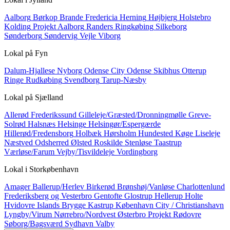
Aalborg
Børkop
Brande
Fredericia
Herning
Højbjerg
Holstebro
Kolding
Projekt Aalborg
Randers
Ringkøbing
Silkeborg
Sønderborg
Søndervig
Vejle
Viborg
Lokal på
Fyn
Dalum-Hjallese
Nyborg
Odense City
Odense Skibhus
Otterup
Ringe
Rudkøbing
Svendborg
Tarup-Næsby
Lokal på
Sjælland
Allerød
Frederikssund
Gilleleje/Græsted/Dronningmølle
Greve-
Solrød
Halsnæs
Helsinge
Helsingør/Espergærde
Hillerød/Fredensborg
Holbæk
Hørsholm
Hundested
Køge
Liseleje
Næstved
Odsherred
Ølsted
Roskilde
Stenløse
Taastrup
Værløse/Farum
Vejby/Tisvildeleje
Vordingborg
Lokal i
Storkøbenhavn
Amager
Ballerup/Herlev
Birkerød
Brønshøj/Vanløse
Charlottenlund
Frederiksberg og Vesterbro
Gentofte
Glostrup
Hellerup
Holte
Hvidovre
Islands Brygge
Kastrup
København City / Christianshavn
Lyngby/Virum
Nørrebro/Nordvest
Østerbro
Projekt
Rødovre
Søborg/Bagsværd
Sydhavn
Valby