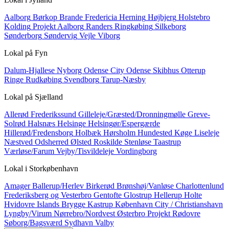
Aalborg
Børkop
Brande
Fredericia
Herning
Højbjerg
Holstebro
Kolding
Projekt Aalborg
Randers
Ringkøbing
Silkeborg
Sønderborg
Søndervig
Vejle
Viborg
Lokal på
Fyn
Dalum-Hjallese
Nyborg
Odense City
Odense Skibhus
Otterup
Ringe
Rudkøbing
Svendborg
Tarup-Næsby
Lokal på
Sjælland
Allerød
Frederikssund
Gilleleje/Græsted/Dronningmølle
Greve-
Solrød
Halsnæs
Helsinge
Helsingør/Espergærde
Hillerød/Fredensborg
Holbæk
Hørsholm
Hundested
Køge
Liseleje
Næstved
Odsherred
Ølsted
Roskilde
Stenløse
Taastrup
Værløse/Farum
Vejby/Tisvildeleje
Vordingborg
Lokal i
Storkøbenhavn
Amager
Ballerup/Herlev
Birkerød
Brønshøj/Vanløse
Charlottenlund
Frederiksberg og Vesterbro
Gentofte
Glostrup
Hellerup
Holte
Hvidovre
Islands Brygge
Kastrup
København City / Christianshavn
Lyngby/Virum
Nørrebro/Nordvest
Østerbro
Projekt
Rødovre
Søborg/Bagsværd
Sydhavn
Valby