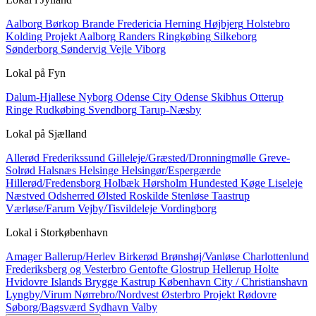
Aalborg
Børkop
Brande
Fredericia
Herning
Højbjerg
Holstebro
Kolding
Projekt Aalborg
Randers
Ringkøbing
Silkeborg
Sønderborg
Søndervig
Vejle
Viborg
Lokal på
Fyn
Dalum-Hjallese
Nyborg
Odense City
Odense Skibhus
Otterup
Ringe
Rudkøbing
Svendborg
Tarup-Næsby
Lokal på
Sjælland
Allerød
Frederikssund
Gilleleje/Græsted/Dronningmølle
Greve-
Solrød
Halsnæs
Helsinge
Helsingør/Espergærde
Hillerød/Fredensborg
Holbæk
Hørsholm
Hundested
Køge
Liseleje
Næstved
Odsherred
Ølsted
Roskilde
Stenløse
Taastrup
Værløse/Farum
Vejby/Tisvildeleje
Vordingborg
Lokal i
Storkøbenhavn
Amager
Ballerup/Herlev
Birkerød
Brønshøj/Vanløse
Charlottenlund
Frederiksberg og Vesterbro
Gentofte
Glostrup
Hellerup
Holte
Hvidovre
Islands Brygge
Kastrup
København City / Christianshavn
Lyngby/Virum
Nørrebro/Nordvest
Østerbro
Projekt
Rødovre
Søborg/Bagsværd
Sydhavn
Valby