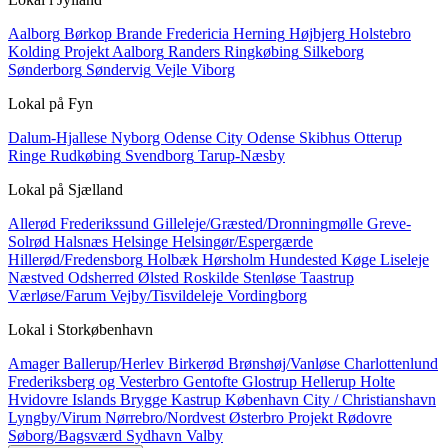
Aalborg
Børkop
Brande
Fredericia
Herning
Højbjerg
Holstebro
Kolding
Projekt Aalborg
Randers
Ringkøbing
Silkeborg
Sønderborg
Søndervig
Vejle
Viborg
Lokal på
Fyn
Dalum-Hjallese
Nyborg
Odense City
Odense Skibhus
Otterup
Ringe
Rudkøbing
Svendborg
Tarup-Næsby
Lokal på
Sjælland
Allerød
Frederikssund
Gilleleje/Græsted/Dronningmølle
Greve-
Solrød
Halsnæs
Helsinge
Helsingør/Espergærde
Hillerød/Fredensborg
Holbæk
Hørsholm
Hundested
Køge
Liseleje
Næstved
Odsherred
Ølsted
Roskilde
Stenløse
Taastrup
Værløse/Farum
Vejby/Tisvildeleje
Vordingborg
Lokal i
Storkøbenhavn
Amager
Ballerup/Herlev
Birkerød
Brønshøj/Vanløse
Charlottenlund
Frederiksberg og Vesterbro
Gentofte
Glostrup
Hellerup
Holte
Hvidovre
Islands Brygge
Kastrup
København City / Christianshavn
Lyngby/Virum
Nørrebro/Nordvest
Østerbro
Projekt
Rødovre
Søborg/Bagsværd
Sydhavn
Valby