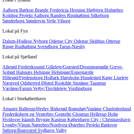
Aalborg
Børkop
Brande
Fredericia
Herning
Højbjerg
Holstebro
Kolding
Projekt Aalborg
Randers
Ringkøbing
Silkeborg
Sønderborg
Søndervig
Vejle
Viborg
Lokal på
Fyn
Dalum-Hjallese
Nyborg
Odense City
Odense Skibhus
Otterup
Ringe
Rudkøbing
Svendborg
Tarup-Næsby
Lokal på
Sjælland
Allerød
Frederikssund
Gilleleje/Græsted/Dronningmølle
Greve-
Solrød
Halsnæs
Helsinge
Helsingør/Espergærde
Hillerød/Fredensborg
Holbæk
Hørsholm
Hundested
Køge
Liseleje
Næstved
Odsherred
Ølsted
Roskilde
Stenløse
Taastrup
Værløse/Farum
Vejby/Tisvildeleje
Vordingborg
Lokal i
Storkøbenhavn
Amager
Ballerup/Herlev
Birkerød
Brønshøj/Vanløse
Charlottenlund
Frederiksberg og Vesterbro
Gentofte
Glostrup
Hellerup
Holte
Hvidovre
Islands Brygge
Kastrup
København City / Christianshavn
Lyngby/Virum
Nørrebro/Nordvest
Østerbro
Projekt
Rødovre
Søborg/Bagsværd
Sydhavn
Valby