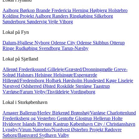
Aalborg
Børkop
Brande
Fredericia
Herning
Højbjerg
Holstebro
Kolding
Projekt Aalborg
Randers
Ringkøbing
Silkeborg
Sønderborg
Søndervig
Vejle
Viborg
Lokal på
Fyn
Dalum-Hjallese
Nyborg
Odense City
Odense Skibhus
Otterup
Ringe
Rudkøbing
Svendborg
Tarup-Næsby
Lokal på
Sjælland
Allerød
Frederikssund
Gilleleje/Græsted/Dronningmølle
Greve-
Solrød
Halsnæs
Helsinge
Helsingør/Espergærde
Hillerød/Fredensborg
Holbæk
Hørsholm
Hundested
Køge
Liseleje
Næstved
Odsherred
Ølsted
Roskilde
Stenløse
Taastrup
Værløse/Farum
Vejby/Tisvildeleje
Vordingborg
Lokal i
Storkøbenhavn
Amager
Ballerup/Herlev
Birkerød
Brønshøj/Vanløse
Charlottenlund
Frederiksberg og Vesterbro
Gentofte
Glostrup
Hellerup
Holte
Hvidovre
Islands Brygge
Kastrup
København City / Christianshavn
Lyngby/Virum
Nørrebro/Nordvest
Østerbro
Projekt
Rødovre
Søborg/Bagsværd
Sydhavn
Valby