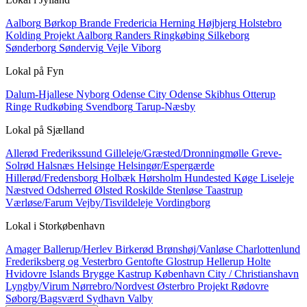
Aalborg
Børkop
Brande
Fredericia
Herning
Højbjerg
Holstebro
Kolding
Projekt Aalborg
Randers
Ringkøbing
Silkeborg
Sønderborg
Søndervig
Vejle
Viborg
Lokal på
Fyn
Dalum-Hjallese
Nyborg
Odense City
Odense Skibhus
Otterup
Ringe
Rudkøbing
Svendborg
Tarup-Næsby
Lokal på
Sjælland
Allerød
Frederikssund
Gilleleje/Græsted/Dronningmølle
Greve-
Solrød
Halsnæs
Helsinge
Helsingør/Espergærde
Hillerød/Fredensborg
Holbæk
Hørsholm
Hundested
Køge
Liseleje
Næstved
Odsherred
Ølsted
Roskilde
Stenløse
Taastrup
Værløse/Farum
Vejby/Tisvildeleje
Vordingborg
Lokal i
Storkøbenhavn
Amager
Ballerup/Herlev
Birkerød
Brønshøj/Vanløse
Charlottenlund
Frederiksberg og Vesterbro
Gentofte
Glostrup
Hellerup
Holte
Hvidovre
Islands Brygge
Kastrup
København City / Christianshavn
Lyngby/Virum
Nørrebro/Nordvest
Østerbro
Projekt
Rødovre
Søborg/Bagsværd
Sydhavn
Valby