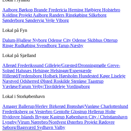
Aalborg
Børkop
Brande
Fredericia
Herning
Højbjerg
Holstebro
Kolding
Projekt Aalborg
Randers
Ringkøbing
Silkeborg
Sønderborg
Søndervig
Vejle
Viborg
Lokal på
Fyn
Dalum-Hjallese
Nyborg
Odense City
Odense Skibhus
Otterup
Ringe
Rudkøbing
Svendborg
Tarup-Næsby
Lokal på
Sjælland
Allerød
Frederikssund
Gilleleje/Græsted/Dronningmølle
Greve-
Solrød
Halsnæs
Helsinge
Helsingør/Espergærde
Hillerød/Fredensborg
Holbæk
Hørsholm
Hundested
Køge
Liseleje
Næstved
Odsherred
Ølsted
Roskilde
Stenløse
Taastrup
Værløse/Farum
Vejby/Tisvildeleje
Vordingborg
Lokal i
Storkøbenhavn
Amager
Ballerup/Herlev
Birkerød
Brønshøj/Vanløse
Charlottenlund
Frederiksberg og Vesterbro
Gentofte
Glostrup
Hellerup
Holte
Hvidovre
Islands Brygge
Kastrup
København City / Christianshavn
Lyngby/Virum
Nørrebro/Nordvest
Østerbro
Projekt
Rødovre
Søborg/Bagsværd
Sydhavn
Valby