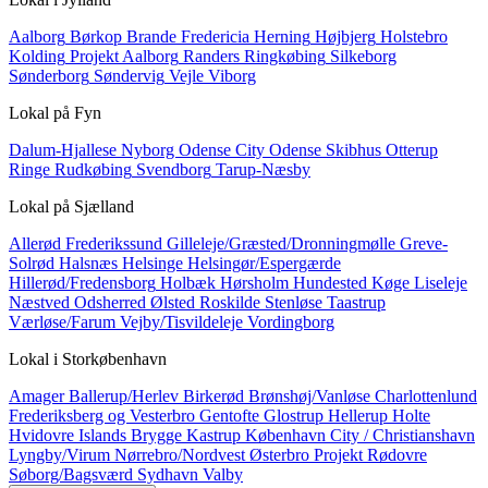
Aalborg
Børkop
Brande
Fredericia
Herning
Højbjerg
Holstebro
Kolding
Projekt Aalborg
Randers
Ringkøbing
Silkeborg
Sønderborg
Søndervig
Vejle
Viborg
Lokal på
Fyn
Dalum-Hjallese
Nyborg
Odense City
Odense Skibhus
Otterup
Ringe
Rudkøbing
Svendborg
Tarup-Næsby
Lokal på
Sjælland
Allerød
Frederikssund
Gilleleje/Græsted/Dronningmølle
Greve-
Solrød
Halsnæs
Helsinge
Helsingør/Espergærde
Hillerød/Fredensborg
Holbæk
Hørsholm
Hundested
Køge
Liseleje
Næstved
Odsherred
Ølsted
Roskilde
Stenløse
Taastrup
Værløse/Farum
Vejby/Tisvildeleje
Vordingborg
Lokal i
Storkøbenhavn
Amager
Ballerup/Herlev
Birkerød
Brønshøj/Vanløse
Charlottenlund
Frederiksberg og Vesterbro
Gentofte
Glostrup
Hellerup
Holte
Hvidovre
Islands Brygge
Kastrup
København City / Christianshavn
Lyngby/Virum
Nørrebro/Nordvest
Østerbro
Projekt
Rødovre
Søborg/Bagsværd
Sydhavn
Valby