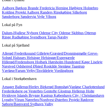
Aalborg
Børkop
Brande
Fredericia
Herning
Højbjerg
Holstebro
Kolding
Projekt Aalborg
Randers
Ringkøbing
Silkeborg
Sønderborg
Søndervig
Vejle
Viborg
Lokal på
Fyn
Dalum-Hjallese
Nyborg
Odense City
Odense Skibhus
Otterup
Ringe
Rudkøbing
Svendborg
Tarup-Næsby
Lokal på
Sjælland
Allerød
Frederikssund
Gilleleje/Græsted/Dronningmølle
Greve-
Solrød
Halsnæs
Helsinge
Helsingør/Espergærde
Hillerød/Fredensborg
Holbæk
Hørsholm
Hundested
Køge
Liseleje
Næstved
Odsherred
Ølsted
Roskilde
Stenløse
Taastrup
Værløse/Farum
Vejby/Tisvildeleje
Vordingborg
Lokal i
Storkøbenhavn
Amager
Ballerup/Herlev
Birkerød
Brønshøj/Vanløse
Charlottenlund
Frederiksberg og Vesterbro
Gentofte
Glostrup
Hellerup
Holte
Hvidovre
Islands Brygge
Kastrup
København City / Christianshavn
Lyngby/Virum
Nørrebro/Nordvest
Østerbro
Projekt
Rødovre
Søborg/Bagsværd
Sydhavn
Valby