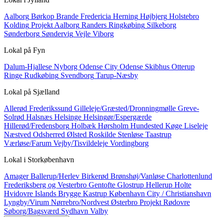
Aalborg
Børkop
Brande
Fredericia
Herning
Højbjerg
Holstebro
Kolding
Projekt Aalborg
Randers
Ringkøbing
Silkeborg
Sønderborg
Søndervig
Vejle
Viborg
Lokal på
Fyn
Dalum-Hjallese
Nyborg
Odense City
Odense Skibhus
Otterup
Ringe
Rudkøbing
Svendborg
Tarup-Næsby
Lokal på
Sjælland
Allerød
Frederikssund
Gilleleje/Græsted/Dronningmølle
Greve-
Solrød
Halsnæs
Helsinge
Helsingør/Espergærde
Hillerød/Fredensborg
Holbæk
Hørsholm
Hundested
Køge
Liseleje
Næstved
Odsherred
Ølsted
Roskilde
Stenløse
Taastrup
Værløse/Farum
Vejby/Tisvildeleje
Vordingborg
Lokal i
Storkøbenhavn
Amager
Ballerup/Herlev
Birkerød
Brønshøj/Vanløse
Charlottenlund
Frederiksberg og Vesterbro
Gentofte
Glostrup
Hellerup
Holte
Hvidovre
Islands Brygge
Kastrup
København City / Christianshavn
Lyngby/Virum
Nørrebro/Nordvest
Østerbro
Projekt
Rødovre
Søborg/Bagsværd
Sydhavn
Valby