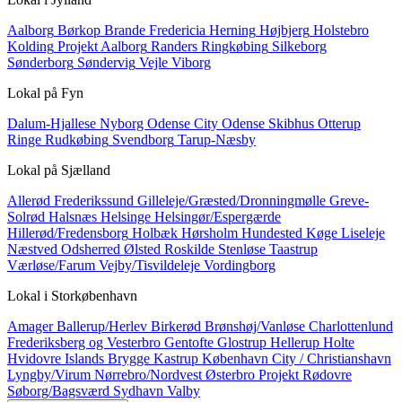
Aalborg
Børkop
Brande
Fredericia
Herning
Højbjerg
Holstebro
Kolding
Projekt Aalborg
Randers
Ringkøbing
Silkeborg
Sønderborg
Søndervig
Vejle
Viborg
Lokal på
Fyn
Dalum-Hjallese
Nyborg
Odense City
Odense Skibhus
Otterup
Ringe
Rudkøbing
Svendborg
Tarup-Næsby
Lokal på
Sjælland
Allerød
Frederikssund
Gilleleje/Græsted/Dronningmølle
Greve-
Solrød
Halsnæs
Helsinge
Helsingør/Espergærde
Hillerød/Fredensborg
Holbæk
Hørsholm
Hundested
Køge
Liseleje
Næstved
Odsherred
Ølsted
Roskilde
Stenløse
Taastrup
Værløse/Farum
Vejby/Tisvildeleje
Vordingborg
Lokal i
Storkøbenhavn
Amager
Ballerup/Herlev
Birkerød
Brønshøj/Vanløse
Charlottenlund
Frederiksberg og Vesterbro
Gentofte
Glostrup
Hellerup
Holte
Hvidovre
Islands Brygge
Kastrup
København City / Christianshavn
Lyngby/Virum
Nørrebro/Nordvest
Østerbro
Projekt
Rødovre
Søborg/Bagsværd
Sydhavn
Valby