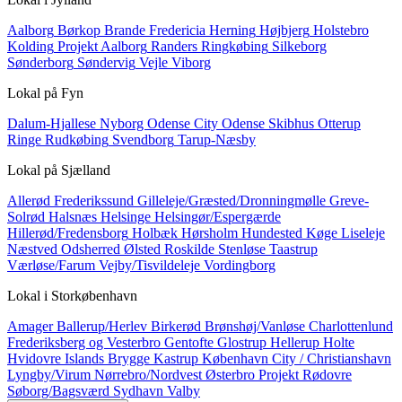
Aalborg
Børkop
Brande
Fredericia
Herning
Højbjerg
Holstebro
Kolding
Projekt Aalborg
Randers
Ringkøbing
Silkeborg
Sønderborg
Søndervig
Vejle
Viborg
Lokal på
Fyn
Dalum-Hjallese
Nyborg
Odense City
Odense Skibhus
Otterup
Ringe
Rudkøbing
Svendborg
Tarup-Næsby
Lokal på
Sjælland
Allerød
Frederikssund
Gilleleje/Græsted/Dronningmølle
Greve-
Solrød
Halsnæs
Helsinge
Helsingør/Espergærde
Hillerød/Fredensborg
Holbæk
Hørsholm
Hundested
Køge
Liseleje
Næstved
Odsherred
Ølsted
Roskilde
Stenløse
Taastrup
Værløse/Farum
Vejby/Tisvildeleje
Vordingborg
Lokal i
Storkøbenhavn
Amager
Ballerup/Herlev
Birkerød
Brønshøj/Vanløse
Charlottenlund
Frederiksberg og Vesterbro
Gentofte
Glostrup
Hellerup
Holte
Hvidovre
Islands Brygge
Kastrup
København City / Christianshavn
Lyngby/Virum
Nørrebro/Nordvest
Østerbro
Projekt
Rødovre
Søborg/Bagsværd
Sydhavn
Valby