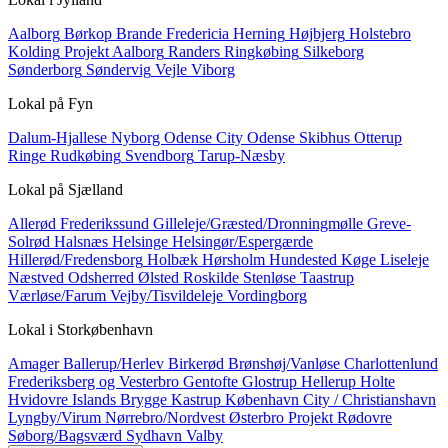
Aalborg
Børkop
Brande
Fredericia
Herning
Højbjerg
Holstebro
Kolding
Projekt Aalborg
Randers
Ringkøbing
Silkeborg
Sønderborg
Søndervig
Vejle
Viborg
Lokal på
Fyn
Dalum-Hjallese
Nyborg
Odense City
Odense Skibhus
Otterup
Ringe
Rudkøbing
Svendborg
Tarup-Næsby
Lokal på
Sjælland
Allerød
Frederikssund
Gilleleje/Græsted/Dronningmølle
Greve-
Solrød
Halsnæs
Helsinge
Helsingør/Espergærde
Hillerød/Fredensborg
Holbæk
Hørsholm
Hundested
Køge
Liseleje
Næstved
Odsherred
Ølsted
Roskilde
Stenløse
Taastrup
Værløse/Farum
Vejby/Tisvildeleje
Vordingborg
Lokal i
Storkøbenhavn
Amager
Ballerup/Herlev
Birkerød
Brønshøj/Vanløse
Charlottenlund
Frederiksberg og Vesterbro
Gentofte
Glostrup
Hellerup
Holte
Hvidovre
Islands Brygge
Kastrup
København City / Christianshavn
Lyngby/Virum
Nørrebro/Nordvest
Østerbro
Projekt
Rødovre
Søborg/Bagsværd
Sydhavn
Valby