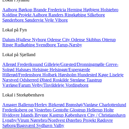
Aalborg
Børkop
Brande
Fredericia
Herning
Højbjerg
Holstebro
Kolding
Projekt Aalborg
Randers
Ringkøbing
Silkeborg
Sønderborg
Søndervig
Vejle
Viborg
Lokal på
Fyn
Dalum-Hjallese
Nyborg
Odense City
Odense Skibhus
Otterup
Ringe
Rudkøbing
Svendborg
Tarup-Næsby
Lokal på
Sjælland
Allerød
Frederikssund
Gilleleje/Græsted/Dronningmølle
Greve-
Solrød
Halsnæs
Helsinge
Helsingør/Espergærde
Hillerød/Fredensborg
Holbæk
Hørsholm
Hundested
Køge
Liseleje
Næstved
Odsherred
Ølsted
Roskilde
Stenløse
Taastrup
Værløse/Farum
Vejby/Tisvildeleje
Vordingborg
Lokal i
Storkøbenhavn
Amager
Ballerup/Herlev
Birkerød
Brønshøj/Vanløse
Charlottenlund
Frederiksberg og Vesterbro
Gentofte
Glostrup
Hellerup
Holte
Hvidovre
Islands Brygge
Kastrup
København City / Christianshavn
Lyngby/Virum
Nørrebro/Nordvest
Østerbro
Projekt
Rødovre
Søborg/Bagsværd
Sydhavn
Valby