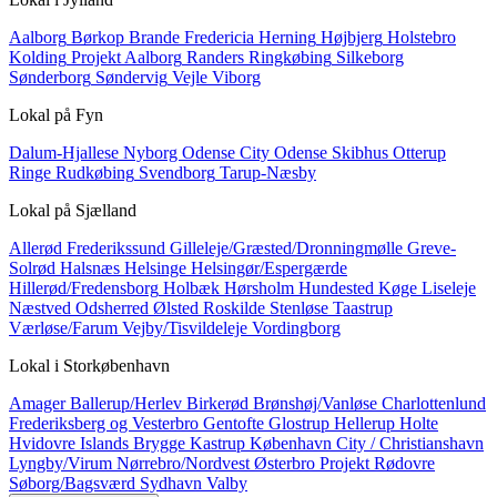
Aalborg
Børkop
Brande
Fredericia
Herning
Højbjerg
Holstebro
Kolding
Projekt Aalborg
Randers
Ringkøbing
Silkeborg
Sønderborg
Søndervig
Vejle
Viborg
Lokal på
Fyn
Dalum-Hjallese
Nyborg
Odense City
Odense Skibhus
Otterup
Ringe
Rudkøbing
Svendborg
Tarup-Næsby
Lokal på
Sjælland
Allerød
Frederikssund
Gilleleje/Græsted/Dronningmølle
Greve-
Solrød
Halsnæs
Helsinge
Helsingør/Espergærde
Hillerød/Fredensborg
Holbæk
Hørsholm
Hundested
Køge
Liseleje
Næstved
Odsherred
Ølsted
Roskilde
Stenløse
Taastrup
Værløse/Farum
Vejby/Tisvildeleje
Vordingborg
Lokal i
Storkøbenhavn
Amager
Ballerup/Herlev
Birkerød
Brønshøj/Vanløse
Charlottenlund
Frederiksberg og Vesterbro
Gentofte
Glostrup
Hellerup
Holte
Hvidovre
Islands Brygge
Kastrup
København City / Christianshavn
Lyngby/Virum
Nørrebro/Nordvest
Østerbro
Projekt
Rødovre
Søborg/Bagsværd
Sydhavn
Valby