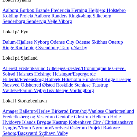
Aalborg
Børkop
Brande
Fredericia
Herning
Højbjerg
Holstebro
Kolding
Projekt Aalborg
Randers
Ringkøbing
Silkeborg
Sønderborg
Søndervig
Vejle
Viborg
Lokal på
Fyn
Dalum-Hjallese
Nyborg
Odense City
Odense Skibhus
Otterup
Ringe
Rudkøbing
Svendborg
Tarup-Næsby
Lokal på
Sjælland
Allerød
Frederikssund
Gilleleje/Græsted/Dronningmølle
Greve-
Solrød
Halsnæs
Helsinge
Helsingør/Espergærde
Hillerød/Fredensborg
Holbæk
Hørsholm
Hundested
Køge
Liseleje
Næstved
Odsherred
Ølsted
Roskilde
Stenløse
Taastrup
Værløse/Farum
Vejby/Tisvildeleje
Vordingborg
Lokal i
Storkøbenhavn
Amager
Ballerup/Herlev
Birkerød
Brønshøj/Vanløse
Charlottenlund
Frederiksberg og Vesterbro
Gentofte
Glostrup
Hellerup
Holte
Hvidovre
Islands Brygge
Kastrup
København City / Christianshavn
Lyngby/Virum
Nørrebro/Nordvest
Østerbro
Projekt
Rødovre
Søborg/Bagsværd
Sydhavn
Valby