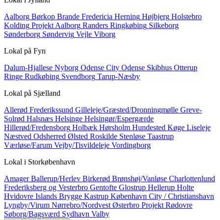
Aalborg
Børkop
Brande
Fredericia
Herning
Højbjerg
Holstebro
Kolding
Projekt Aalborg
Randers
Ringkøbing
Silkeborg
Sønderborg
Søndervig
Vejle
Viborg
Lokal på
Fyn
Dalum-Hjallese
Nyborg
Odense City
Odense Skibhus
Otterup
Ringe
Rudkøbing
Svendborg
Tarup-Næsby
Lokal på
Sjælland
Allerød
Frederikssund
Gilleleje/Græsted/Dronningmølle
Greve-
Solrød
Halsnæs
Helsinge
Helsingør/Espergærde
Hillerød/Fredensborg
Holbæk
Hørsholm
Hundested
Køge
Liseleje
Næstved
Odsherred
Ølsted
Roskilde
Stenløse
Taastrup
Værløse/Farum
Vejby/Tisvildeleje
Vordingborg
Lokal i
Storkøbenhavn
Amager
Ballerup/Herlev
Birkerød
Brønshøj/Vanløse
Charlottenlund
Frederiksberg og Vesterbro
Gentofte
Glostrup
Hellerup
Holte
Hvidovre
Islands Brygge
Kastrup
København City / Christianshavn
Lyngby/Virum
Nørrebro/Nordvest
Østerbro
Projekt
Rødovre
Søborg/Bagsværd
Sydhavn
Valby