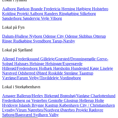
Aalborg
Børkop
Brande
Fredericia
Herning
Højbjerg
Holstebro
Kolding
Projekt Aalborg
Randers
Ringkøbing
Silkeborg
Sønderborg
Søndervig
Vejle
Viborg
Lokal på
Fyn
Dalum-Hjallese
Nyborg
Odense City
Odense Skibhus
Otterup
Ringe
Rudkøbing
Svendborg
Tarup-Næsby
Lokal på
Sjælland
Allerød
Frederikssund
Gilleleje/Græsted/Dronningmølle
Greve-
Solrød
Halsnæs
Helsinge
Helsingør/Espergærde
Hillerød/Fredensborg
Holbæk
Hørsholm
Hundested
Køge
Liseleje
Næstved
Odsherred
Ølsted
Roskilde
Stenløse
Taastrup
Værløse/Farum
Vejby/Tisvildeleje
Vordingborg
Lokal i
Storkøbenhavn
Amager
Ballerup/Herlev
Birkerød
Brønshøj/Vanløse
Charlottenlund
Frederiksberg og Vesterbro
Gentofte
Glostrup
Hellerup
Holte
Hvidovre
Islands Brygge
Kastrup
København City / Christianshavn
Lyngby/Virum
Nørrebro/Nordvest
Østerbro
Projekt
Rødovre
Søborg/Bagsværd
Sydhavn
Valby