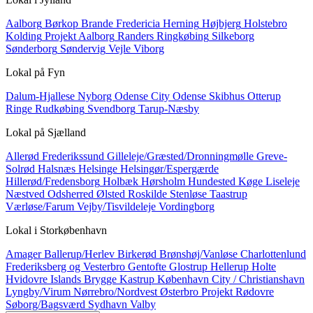
Aalborg
Børkop
Brande
Fredericia
Herning
Højbjerg
Holstebro
Kolding
Projekt Aalborg
Randers
Ringkøbing
Silkeborg
Sønderborg
Søndervig
Vejle
Viborg
Lokal på
Fyn
Dalum-Hjallese
Nyborg
Odense City
Odense Skibhus
Otterup
Ringe
Rudkøbing
Svendborg
Tarup-Næsby
Lokal på
Sjælland
Allerød
Frederikssund
Gilleleje/Græsted/Dronningmølle
Greve-
Solrød
Halsnæs
Helsinge
Helsingør/Espergærde
Hillerød/Fredensborg
Holbæk
Hørsholm
Hundested
Køge
Liseleje
Næstved
Odsherred
Ølsted
Roskilde
Stenløse
Taastrup
Værløse/Farum
Vejby/Tisvildeleje
Vordingborg
Lokal i
Storkøbenhavn
Amager
Ballerup/Herlev
Birkerød
Brønshøj/Vanløse
Charlottenlund
Frederiksberg og Vesterbro
Gentofte
Glostrup
Hellerup
Holte
Hvidovre
Islands Brygge
Kastrup
København City / Christianshavn
Lyngby/Virum
Nørrebro/Nordvest
Østerbro
Projekt
Rødovre
Søborg/Bagsværd
Sydhavn
Valby