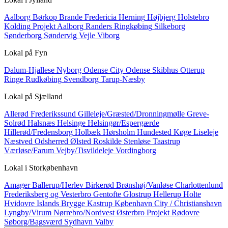
Aalborg
Børkop
Brande
Fredericia
Herning
Højbjerg
Holstebro
Kolding
Projekt Aalborg
Randers
Ringkøbing
Silkeborg
Sønderborg
Søndervig
Vejle
Viborg
Lokal på
Fyn
Dalum-Hjallese
Nyborg
Odense City
Odense Skibhus
Otterup
Ringe
Rudkøbing
Svendborg
Tarup-Næsby
Lokal på
Sjælland
Allerød
Frederikssund
Gilleleje/Græsted/Dronningmølle
Greve-
Solrød
Halsnæs
Helsinge
Helsingør/Espergærde
Hillerød/Fredensborg
Holbæk
Hørsholm
Hundested
Køge
Liseleje
Næstved
Odsherred
Ølsted
Roskilde
Stenløse
Taastrup
Værløse/Farum
Vejby/Tisvildeleje
Vordingborg
Lokal i
Storkøbenhavn
Amager
Ballerup/Herlev
Birkerød
Brønshøj/Vanløse
Charlottenlund
Frederiksberg og Vesterbro
Gentofte
Glostrup
Hellerup
Holte
Hvidovre
Islands Brygge
Kastrup
København City / Christianshavn
Lyngby/Virum
Nørrebro/Nordvest
Østerbro
Projekt
Rødovre
Søborg/Bagsværd
Sydhavn
Valby