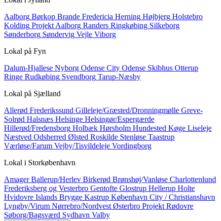
Aalborg
Børkop
Brande
Fredericia
Herning
Højbjerg
Holstebro
Kolding
Projekt Aalborg
Randers
Ringkøbing
Silkeborg
Sønderborg
Søndervig
Vejle
Viborg
Lokal på
Fyn
Dalum-Hjallese
Nyborg
Odense City
Odense Skibhus
Otterup
Ringe
Rudkøbing
Svendborg
Tarup-Næsby
Lokal på
Sjælland
Allerød
Frederikssund
Gilleleje/Græsted/Dronningmølle
Greve-
Solrød
Halsnæs
Helsinge
Helsingør/Espergærde
Hillerød/Fredensborg
Holbæk
Hørsholm
Hundested
Køge
Liseleje
Næstved
Odsherred
Ølsted
Roskilde
Stenløse
Taastrup
Værløse/Farum
Vejby/Tisvildeleje
Vordingborg
Lokal i
Storkøbenhavn
Amager
Ballerup/Herlev
Birkerød
Brønshøj/Vanløse
Charlottenlund
Frederiksberg og Vesterbro
Gentofte
Glostrup
Hellerup
Holte
Hvidovre
Islands Brygge
Kastrup
København City / Christianshavn
Lyngby/Virum
Nørrebro/Nordvest
Østerbro
Projekt
Rødovre
Søborg/Bagsværd
Sydhavn
Valby