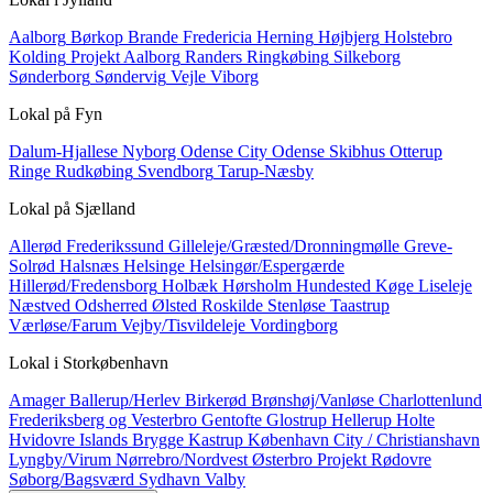
Aalborg
Børkop
Brande
Fredericia
Herning
Højbjerg
Holstebro
Kolding
Projekt Aalborg
Randers
Ringkøbing
Silkeborg
Sønderborg
Søndervig
Vejle
Viborg
Lokal på
Fyn
Dalum-Hjallese
Nyborg
Odense City
Odense Skibhus
Otterup
Ringe
Rudkøbing
Svendborg
Tarup-Næsby
Lokal på
Sjælland
Allerød
Frederikssund
Gilleleje/Græsted/Dronningmølle
Greve-
Solrød
Halsnæs
Helsinge
Helsingør/Espergærde
Hillerød/Fredensborg
Holbæk
Hørsholm
Hundested
Køge
Liseleje
Næstved
Odsherred
Ølsted
Roskilde
Stenløse
Taastrup
Værløse/Farum
Vejby/Tisvildeleje
Vordingborg
Lokal i
Storkøbenhavn
Amager
Ballerup/Herlev
Birkerød
Brønshøj/Vanløse
Charlottenlund
Frederiksberg og Vesterbro
Gentofte
Glostrup
Hellerup
Holte
Hvidovre
Islands Brygge
Kastrup
København City / Christianshavn
Lyngby/Virum
Nørrebro/Nordvest
Østerbro
Projekt
Rødovre
Søborg/Bagsværd
Sydhavn
Valby