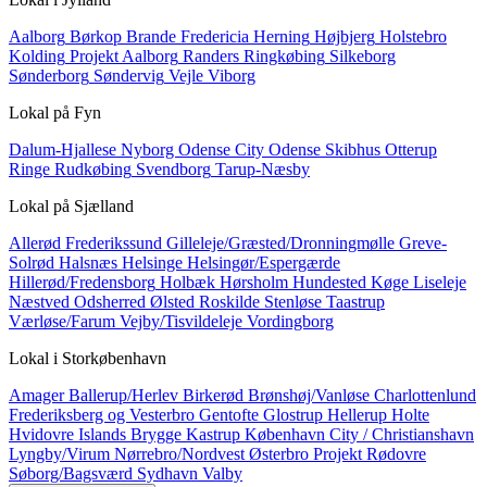
Aalborg
Børkop
Brande
Fredericia
Herning
Højbjerg
Holstebro
Kolding
Projekt Aalborg
Randers
Ringkøbing
Silkeborg
Sønderborg
Søndervig
Vejle
Viborg
Lokal på
Fyn
Dalum-Hjallese
Nyborg
Odense City
Odense Skibhus
Otterup
Ringe
Rudkøbing
Svendborg
Tarup-Næsby
Lokal på
Sjælland
Allerød
Frederikssund
Gilleleje/Græsted/Dronningmølle
Greve-
Solrød
Halsnæs
Helsinge
Helsingør/Espergærde
Hillerød/Fredensborg
Holbæk
Hørsholm
Hundested
Køge
Liseleje
Næstved
Odsherred
Ølsted
Roskilde
Stenløse
Taastrup
Værløse/Farum
Vejby/Tisvildeleje
Vordingborg
Lokal i
Storkøbenhavn
Amager
Ballerup/Herlev
Birkerød
Brønshøj/Vanløse
Charlottenlund
Frederiksberg og Vesterbro
Gentofte
Glostrup
Hellerup
Holte
Hvidovre
Islands Brygge
Kastrup
København City / Christianshavn
Lyngby/Virum
Nørrebro/Nordvest
Østerbro
Projekt
Rødovre
Søborg/Bagsværd
Sydhavn
Valby