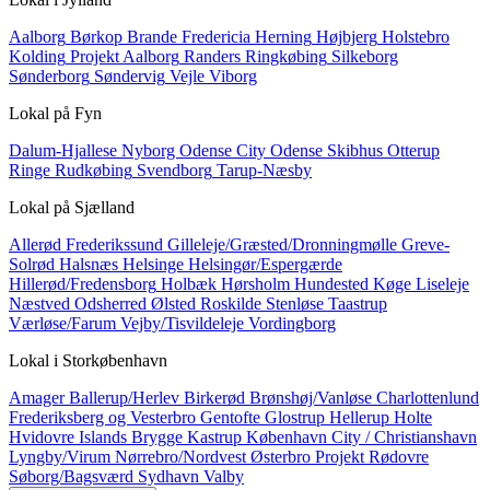
Aalborg
Børkop
Brande
Fredericia
Herning
Højbjerg
Holstebro
Kolding
Projekt Aalborg
Randers
Ringkøbing
Silkeborg
Sønderborg
Søndervig
Vejle
Viborg
Lokal på
Fyn
Dalum-Hjallese
Nyborg
Odense City
Odense Skibhus
Otterup
Ringe
Rudkøbing
Svendborg
Tarup-Næsby
Lokal på
Sjælland
Allerød
Frederikssund
Gilleleje/Græsted/Dronningmølle
Greve-
Solrød
Halsnæs
Helsinge
Helsingør/Espergærde
Hillerød/Fredensborg
Holbæk
Hørsholm
Hundested
Køge
Liseleje
Næstved
Odsherred
Ølsted
Roskilde
Stenløse
Taastrup
Værløse/Farum
Vejby/Tisvildeleje
Vordingborg
Lokal i
Storkøbenhavn
Amager
Ballerup/Herlev
Birkerød
Brønshøj/Vanløse
Charlottenlund
Frederiksberg og Vesterbro
Gentofte
Glostrup
Hellerup
Holte
Hvidovre
Islands Brygge
Kastrup
København City / Christianshavn
Lyngby/Virum
Nørrebro/Nordvest
Østerbro
Projekt
Rødovre
Søborg/Bagsværd
Sydhavn
Valby