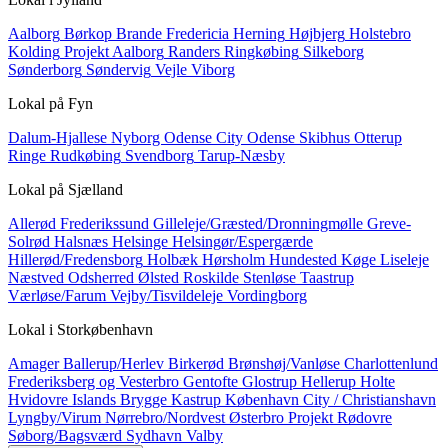
Aalborg
Børkop
Brande
Fredericia
Herning
Højbjerg
Holstebro
Kolding
Projekt Aalborg
Randers
Ringkøbing
Silkeborg
Sønderborg
Søndervig
Vejle
Viborg
Lokal på
Fyn
Dalum-Hjallese
Nyborg
Odense City
Odense Skibhus
Otterup
Ringe
Rudkøbing
Svendborg
Tarup-Næsby
Lokal på
Sjælland
Allerød
Frederikssund
Gilleleje/Græsted/Dronningmølle
Greve-
Solrød
Halsnæs
Helsinge
Helsingør/Espergærde
Hillerød/Fredensborg
Holbæk
Hørsholm
Hundested
Køge
Liseleje
Næstved
Odsherred
Ølsted
Roskilde
Stenløse
Taastrup
Værløse/Farum
Vejby/Tisvildeleje
Vordingborg
Lokal i
Storkøbenhavn
Amager
Ballerup/Herlev
Birkerød
Brønshøj/Vanløse
Charlottenlund
Frederiksberg og Vesterbro
Gentofte
Glostrup
Hellerup
Holte
Hvidovre
Islands Brygge
Kastrup
København City / Christianshavn
Lyngby/Virum
Nørrebro/Nordvest
Østerbro
Projekt
Rødovre
Søborg/Bagsværd
Sydhavn
Valby