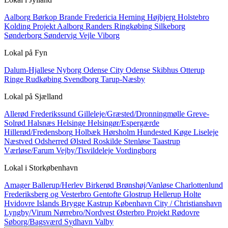
Aalborg
Børkop
Brande
Fredericia
Herning
Højbjerg
Holstebro
Kolding
Projekt Aalborg
Randers
Ringkøbing
Silkeborg
Sønderborg
Søndervig
Vejle
Viborg
Lokal på
Fyn
Dalum-Hjallese
Nyborg
Odense City
Odense Skibhus
Otterup
Ringe
Rudkøbing
Svendborg
Tarup-Næsby
Lokal på
Sjælland
Allerød
Frederikssund
Gilleleje/Græsted/Dronningmølle
Greve-
Solrød
Halsnæs
Helsinge
Helsingør/Espergærde
Hillerød/Fredensborg
Holbæk
Hørsholm
Hundested
Køge
Liseleje
Næstved
Odsherred
Ølsted
Roskilde
Stenløse
Taastrup
Værløse/Farum
Vejby/Tisvildeleje
Vordingborg
Lokal i
Storkøbenhavn
Amager
Ballerup/Herlev
Birkerød
Brønshøj/Vanløse
Charlottenlund
Frederiksberg og Vesterbro
Gentofte
Glostrup
Hellerup
Holte
Hvidovre
Islands Brygge
Kastrup
København City / Christianshavn
Lyngby/Virum
Nørrebro/Nordvest
Østerbro
Projekt
Rødovre
Søborg/Bagsværd
Sydhavn
Valby