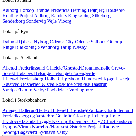
Aalborg
Børkop
Brande
Fredericia
Herning
Højbjerg
Holstebro
Kolding
Projekt Aalborg
Randers
Ringkøbing
Silkeborg
Sønderborg
Søndervig
Vejle
Viborg
Lokal på
Fyn
Dalum-Hjallese
Nyborg
Odense City
Odense Skibhus
Otterup
Ringe
Rudkøbing
Svendborg
Tarup-Næsby
Lokal på
Sjælland
Allerød
Frederikssund
Gilleleje/Græsted/Dronningmølle
Greve-
Solrød
Halsnæs
Helsinge
Helsingør/Espergærde
Hillerød/Fredensborg
Holbæk
Hørsholm
Hundested
Køge
Liseleje
Næstved
Odsherred
Ølsted
Roskilde
Stenløse
Taastrup
Værløse/Farum
Vejby/Tisvildeleje
Vordingborg
Lokal i
Storkøbenhavn
Amager
Ballerup/Herlev
Birkerød
Brønshøj/Vanløse
Charlottenlund
Frederiksberg og Vesterbro
Gentofte
Glostrup
Hellerup
Holte
Hvidovre
Islands Brygge
Kastrup
København City / Christianshavn
Lyngby/Virum
Nørrebro/Nordvest
Østerbro
Projekt
Rødovre
Søborg/Bagsværd
Sydhavn
Valby