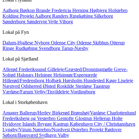
Aalborg
Børkop
Brande
Fredericia
Herning
Højbjerg
Holstebro
Kolding
Projekt Aalborg
Randers
Ringkøbing
Silkeborg
Sønderborg
Søndervig
Vejle
Viborg
Lokal på
Fyn
Dalum-Hjallese
Nyborg
Odense City
Odense Skibhus
Otterup
Ringe
Rudkøbing
Svendborg
Tarup-Næsby
Lokal på
Sjælland
Allerød
Frederikssund
Gilleleje/Græsted/Dronningmølle
Greve-
Solrød
Halsnæs
Helsinge
Helsingør/Espergærde
Hillerød/Fredensborg
Holbæk
Hørsholm
Hundested
Køge
Liseleje
Næstved
Odsherred
Ølsted
Roskilde
Stenløse
Taastrup
Værløse/Farum
Vejby/Tisvildeleje
Vordingborg
Lokal i
Storkøbenhavn
Amager
Ballerup/Herlev
Birkerød
Brønshøj/Vanløse
Charlottenlund
Frederiksberg og Vesterbro
Gentofte
Glostrup
Hellerup
Holte
Hvidovre
Islands Brygge
Kastrup
København City / Christianshavn
Lyngby/Virum
Nørrebro/Nordvest
Østerbro
Projekt
Rødovre
Søborg/Bagsværd
Sydhavn
Valby