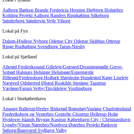
Aalborg
Børkop
Brande
Fredericia
Herning
Højbjerg
Holstebro
Kolding
Projekt Aalborg
Randers
Ringkøbing
Silkeborg
Sønderborg
Søndervig
Vejle
Viborg
Lokal på
Fyn
Dalum-Hjallese
Nyborg
Odense City
Odense Skibhus
Otterup
Ringe
Rudkøbing
Svendborg
Tarup-Næsby
Lokal på
Sjælland
Allerød
Frederikssund
Gilleleje/Græsted/Dronningmølle
Greve-
Solrød
Halsnæs
Helsinge
Helsingør/Espergærde
Hillerød/Fredensborg
Holbæk
Hørsholm
Hundested
Køge
Liseleje
Næstved
Odsherred
Ølsted
Roskilde
Stenløse
Taastrup
Værløse/Farum
Vejby/Tisvildeleje
Vordingborg
Lokal i
Storkøbenhavn
Amager
Ballerup/Herlev
Birkerød
Brønshøj/Vanløse
Charlottenlund
Frederiksberg og Vesterbro
Gentofte
Glostrup
Hellerup
Holte
Hvidovre
Islands Brygge
Kastrup
København City / Christianshavn
Lyngby/Virum
Nørrebro/Nordvest
Østerbro
Projekt
Rødovre
Søborg/Bagsværd
Sydhavn
Valby