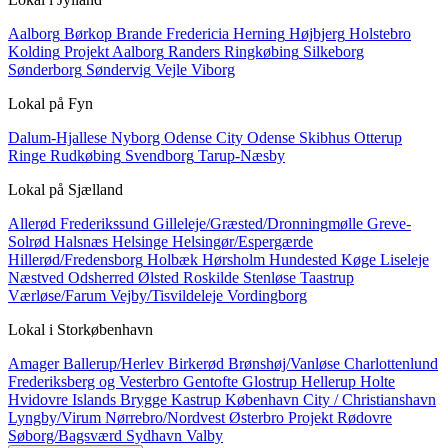
Aalborg
Børkop
Brande
Fredericia
Herning
Højbjerg
Holstebro
Kolding
Projekt Aalborg
Randers
Ringkøbing
Silkeborg
Sønderborg
Søndervig
Vejle
Viborg
Lokal på
Fyn
Dalum-Hjallese
Nyborg
Odense City
Odense Skibhus
Otterup
Ringe
Rudkøbing
Svendborg
Tarup-Næsby
Lokal på
Sjælland
Allerød
Frederikssund
Gilleleje/Græsted/Dronningmølle
Greve-
Solrød
Halsnæs
Helsinge
Helsingør/Espergærde
Hillerød/Fredensborg
Holbæk
Hørsholm
Hundested
Køge
Liseleje
Næstved
Odsherred
Ølsted
Roskilde
Stenløse
Taastrup
Værløse/Farum
Vejby/Tisvildeleje
Vordingborg
Lokal i
Storkøbenhavn
Amager
Ballerup/Herlev
Birkerød
Brønshøj/Vanløse
Charlottenlund
Frederiksberg og Vesterbro
Gentofte
Glostrup
Hellerup
Holte
Hvidovre
Islands Brygge
Kastrup
København City / Christianshavn
Lyngby/Virum
Nørrebro/Nordvest
Østerbro
Projekt
Rødovre
Søborg/Bagsværd
Sydhavn
Valby