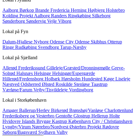
Aalborg
Børkop
Brande
Fredericia
Herning
Højbjerg
Holstebro
Kolding
Projekt Aalborg
Randers
Ringkøbing
Silkeborg
Sønderborg
Søndervig
Vejle
Viborg
Lokal på
Fyn
Dalum-Hjallese
Nyborg
Odense City
Odense Skibhus
Otterup
Ringe
Rudkøbing
Svendborg
Tarup-Næsby
Lokal på
Sjælland
Allerød
Frederikssund
Gilleleje/Græsted/Dronningmølle
Greve-
Solrød
Halsnæs
Helsinge
Helsingør/Espergærde
Hillerød/Fredensborg
Holbæk
Hørsholm
Hundested
Køge
Liseleje
Næstved
Odsherred
Ølsted
Roskilde
Stenløse
Taastrup
Værløse/Farum
Vejby/Tisvildeleje
Vordingborg
Lokal i
Storkøbenhavn
Amager
Ballerup/Herlev
Birkerød
Brønshøj/Vanløse
Charlottenlund
Frederiksberg og Vesterbro
Gentofte
Glostrup
Hellerup
Holte
Hvidovre
Islands Brygge
Kastrup
København City / Christianshavn
Lyngby/Virum
Nørrebro/Nordvest
Østerbro
Projekt
Rødovre
Søborg/Bagsværd
Sydhavn
Valby